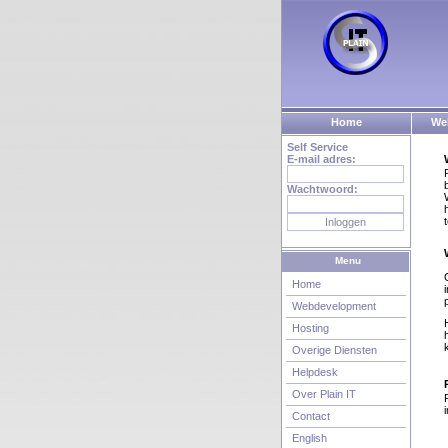
Home
We
Self Service
E-mail adres:
Wachtwoord:
Menu
Home
Webdevelopment
Hosting
Overige Diensten
Helpdesk
Over Plain IT
Contact
English