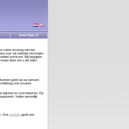
Over Plain IT
en ruime ervaring met het
erp voor uw website verzorgen.
tatief overkomt. Wij begrijpen
 eraan doen om u als klant
ij kunnen goed op uw wensen
schikking over ervaren
de plannen te concretiseren. Op
maat)werk. Indien wenselijk
es. Ons
portfolio
geeft een